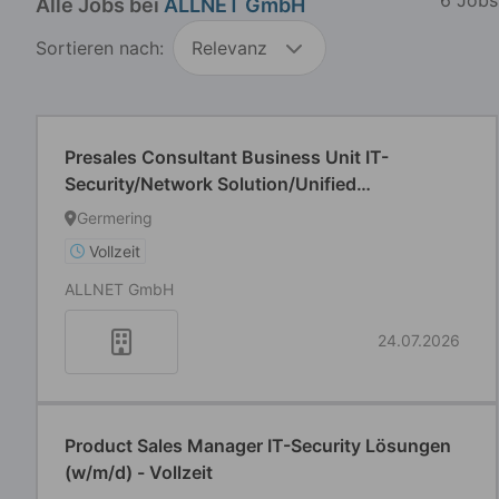
Alle Jobs bei
ALLNET GmbH
Sortieren nach:
Relevanz
Presales Consultant Business Unit IT-
Security/Network Solution/Unified
Communication (w/m/d) - Vollzeit
Germering
Vollzeit
ALLNET GmbH
24.07.2026
Product Sales Manager IT-Security Lösungen
(w/m/d) - Vollzeit