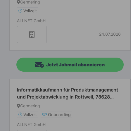
Germering
Vollzeit
ALLNET GmbH
24.07.2026
Jetzt Jobmail abonnieren
Informatikkaufmann für Produktmanagement
und Projektabwicklung in Rottweil, 78628
(w/m/d) - Vollzeit
Germering
Vollzeit
Onboarding
ALLNET GmbH