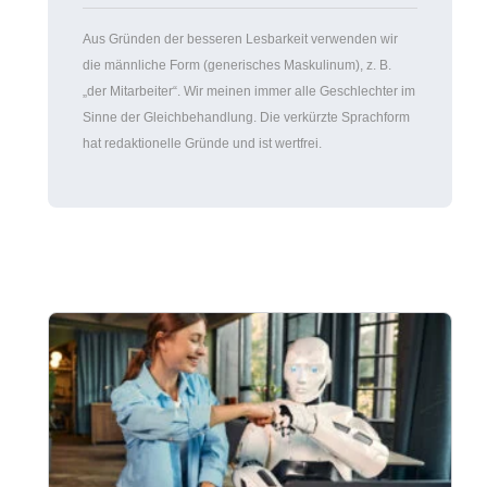
Kategorien
Gehalt
Aus Gründen der besseren Lesbarkeit verwenden
wir die männliche Form (generisches Maskulinum),
z. B. „der Mitarbeiter“. Wir meinen immer alle
Geschlechter im Sinne der Gleichbehandlung. Die
verkürzte Sprachform hat redaktionelle Gründe und
ist wertfrei.