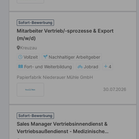
Sofort-Bewerbung
Mitarbeiter Vertrieb/-sprozesse & Export
(m/w/d)
Kreuzau
Vollzeit
Nachhaltiger Arbeitgeber
Fort- und Weiterbildung
Jobrad
4
Papierfabrik Niederauer Mühle GmbH
30.07.2026
Sofort-Bewerbung
Sales Manager Vertriebsinnendienst &
Vertriebsaußendienst - Medizinische
Fortbildungen & Kongresse (m/w/d)